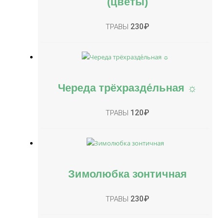
(цветы)
230
₽
ТРАВЫ
Череда трёхразде́льная ☼
120
₽
ТРАВЫ
Зимолюбка зонтичная
230
₽
ТРАВЫ