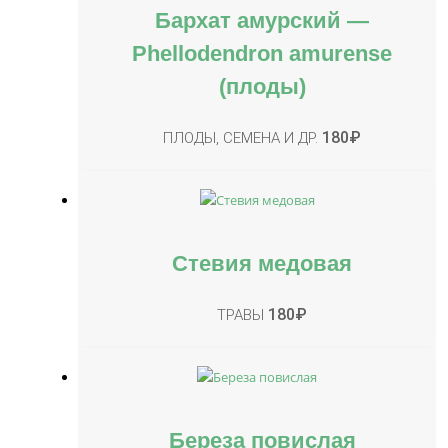
Бархат амурский —
Phellodеndron amurеnse
(плоды)
180
₽
ПЛОДЫ, СЕМЕНА И ДР.
Стевия медовая
180
₽
ТРАВЫ
Береза повислая