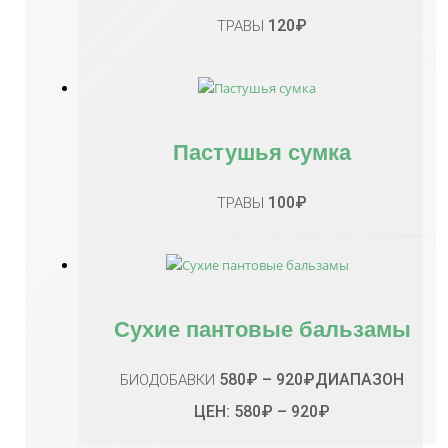
120
₽
ТРАВЫ
Пастушья сумка
100
₽
ТРАВЫ
Сухие пантовые бальзамы
580
₽
–
920
₽
ДИАПАЗОН
БИОДОБАВКИ
ЦЕН: 580₽ – 920₽