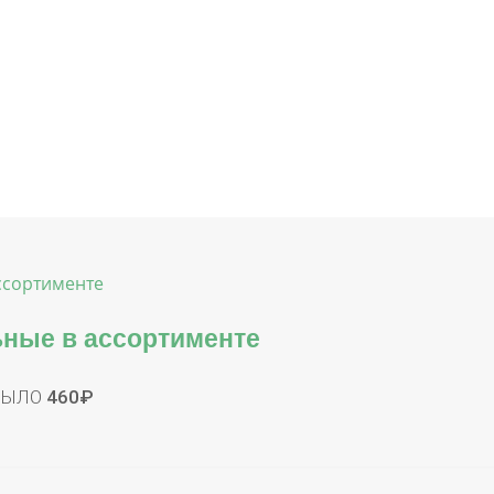
ьные в ассортименте
МЫЛО
460
₽