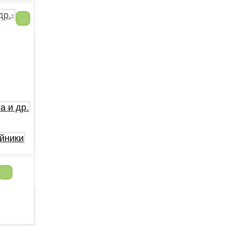
др.
а и др.
йники