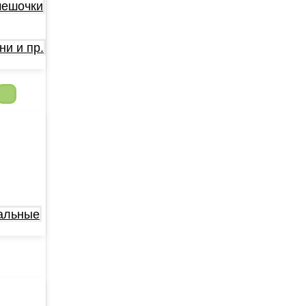
мешочки
ни и пр.
альные