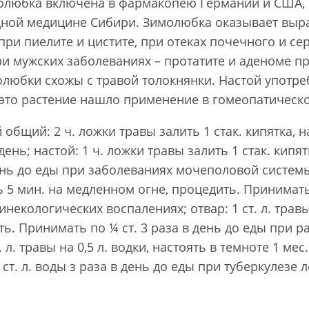
любка включена в фармакопею Германии и США, 
родной медицине Сибири. Зимолюбка оказывает вы
при пиелите и цистите, при отеках почечного и с
и мужских заболеваниях – протатите и аденоме п
любки схожы с травой толокнянки. Настой употре
это растение нашло применение в гомеопатическо
 общий: 2 ч. ложки травы залить 1 стак. кипятка, н
 день; настой: 1 ч. ложки травы залить 1 стак. кипя
ень до еды при заболеваниях мочеполовой системы; 
 5 мин. на медленном огне, процедить. Принимать п
инекологических воспалениях; отвар: 1 ст. л. травы
ь. Принимать по ¼ ст. 3 раза в день до еды при р
 л. травы на 0,5 л. водки, настоять в темноте 1 мес
ст. л. воды з раза в день до еды при туберкулезе 