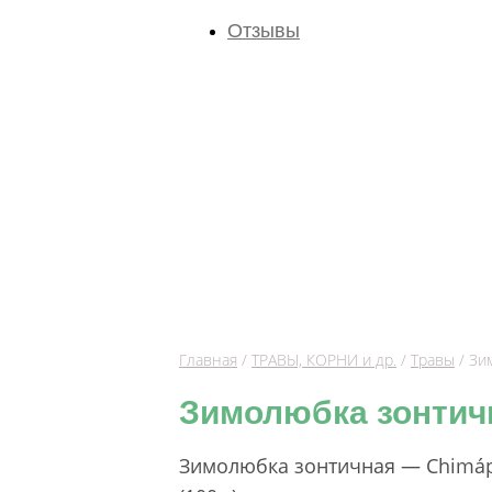
Отзывы
Главная
/
ТРАВЫ, КОРНИ и др.
/
Травы
/ Зи
Зимолюбка зонтич
Зимолюбка зонтичная — Chimáph