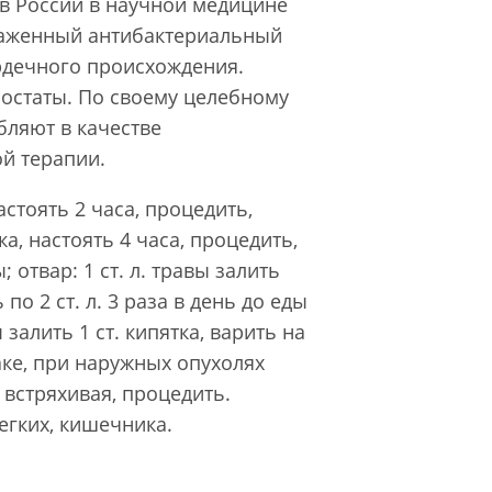
в России в научной медицине
раженный антибактериальный
ердечного происхождения.
ростаты. По своему целебному
бляют в качестве
й терапии.
астоять 2 часа, процедить,
тка, настоять 4 часа, процедить,
отвар: 1 ст. л. травы залить
о 2 ст. л. 3 раза в день до еды
 залить 1 ст. кипятка, варить на
аке, при наружных опухолях
. встряхивая, процедить.
легких, кишечника.