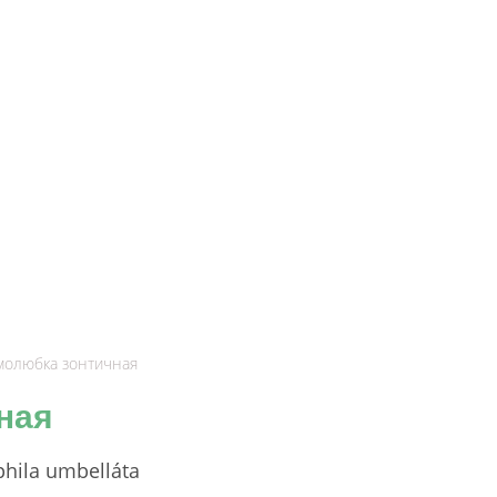
молюбка зонтичная
ная
ila umbelláta