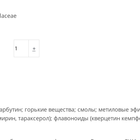
laceae
+
арбутин; горькие вещества; смолы; метиловые эфи
ирин, тараксерол); флавоноиды (кверцетин кемпфе