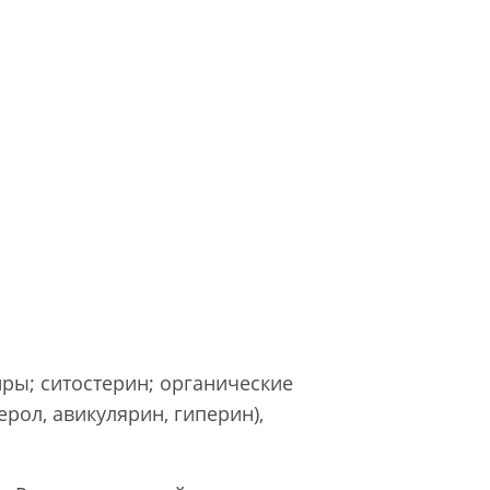
ры; ситостерин; органические
рол, авикулярин, гиперин),