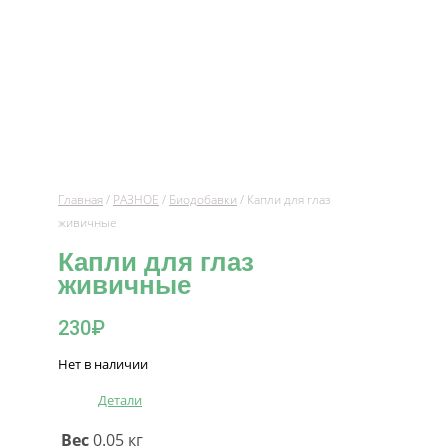
Главная
/
РАЗНОЕ
/
Биодобавки
/ Капли для глаз
живичные
Капли для глаз
живичные
230
₽
Нет в наличии
Детали
Вес
0.05 кг