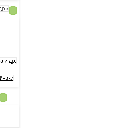
др.
а и др.
йники