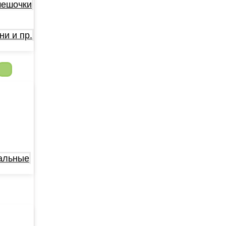
мешочки
ни и пр.
альные