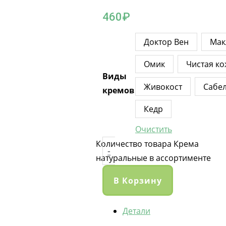
460
₽
Доктор Вен
Мак
Омик
Чистая к
Виды
Живокост
Сабе
кремов
Кедр
Очистить
Количество товара Крема
-
натуральные в ассортименте
В Корзину
Детали