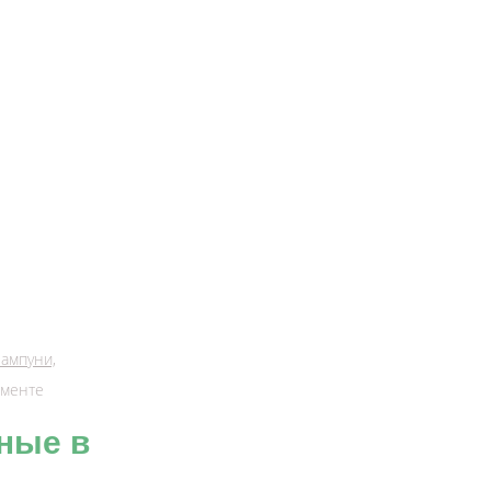
шампуни,
именте
ные в