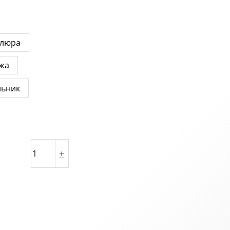
люра
ожа
льник
+