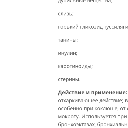
дубильные вещества;
слизь;
горький гликозид туссиляги
танины;
инулин;
каротиноиды;
стерины.
Действие и применение:
отхаркивающее действие; вх
особенно при коклюше, от 
мокроту. Используется при
бронхоэктазах, бронхиаль