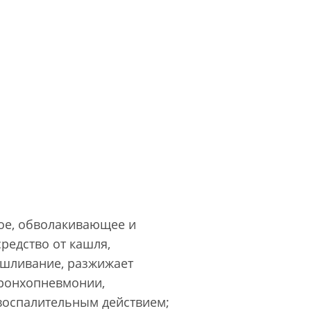
ное, обволакивающее и
редство от кашля,
ашливание, разжижает
бронхопневмонии,
воспалительным действием;