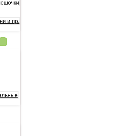
мешочки
ни и пр.
альные