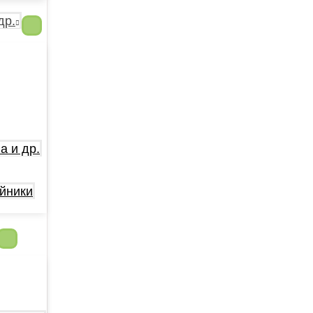
др.
а и др.
йники