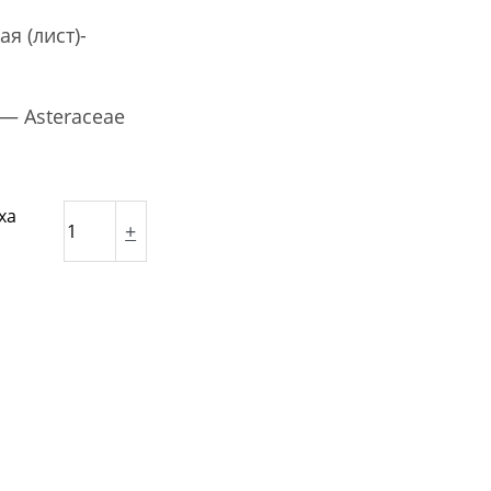
я (лист)-
— Asteraceae
ха
+