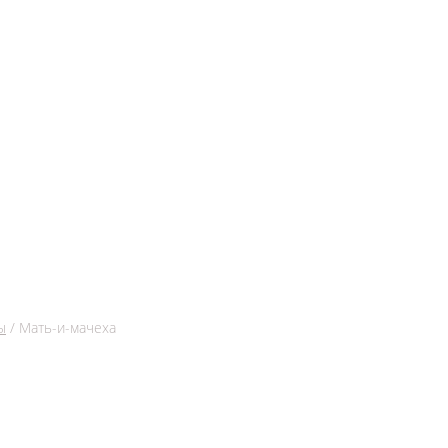
ы
/ Мать-и-мачеха