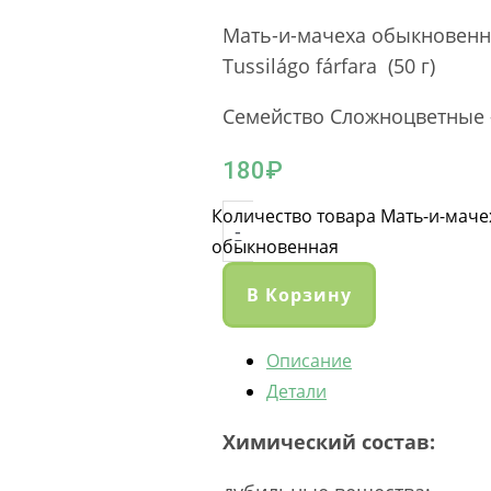
Мать-и-мачеха обыкновенна
Tussilágo fárfara (50 г)
Семейство Сложноцветные 
180
₽
Количество товара Мать-и-маче
-
обыкновенная
В Корзину
Описание
Детали
Химический состав: