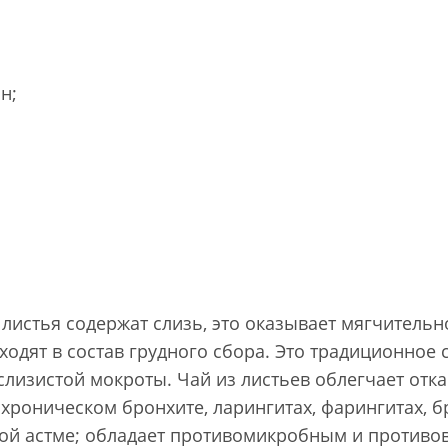
н;
листья содержат слизь, это оказывает мягчитель
одят в состав грудного сбора. Это традиционное с
слизистой мокроты. Чай из листьев облегчает отк
 хроническом бронхите, ларингитах, фарингитах, 
ной астме; обладает противомикробным и противо