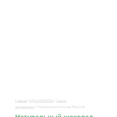
Главная
/
ЕДА И НАПИТКИ
/
Сласти
натуральные
/ Натуральный шоколад AltayCraft