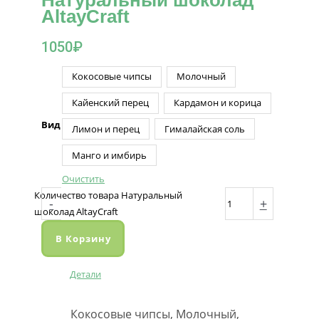
Натуральный шоколад
AltayCraft
1050
₽
Кокосовые чипсы
Молочный
Кайенский перец
Кардамон и корица
Вид
Лимон и перец
Гималайская соль
Манго и имбирь
Очистить
Количество товара Натуральный
-
+
шоколад AltayCraft
В Корзину
Детали
Кокосовые чипсы, Молочный,