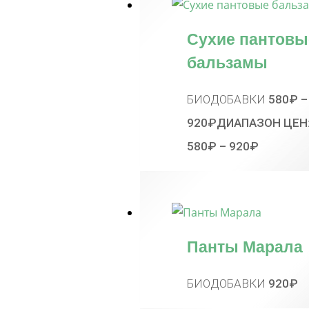
Сухие пантовы
бальзамы
БИОДОБАВКИ
580
₽
–
920
₽
ДИАПАЗОН ЦЕН
580₽ – 920₽
Панты Марала
БИОДОБАВКИ
920
₽