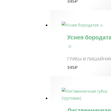
345
₽
Уснея бородат
☼
ГРИБЫ И ЛИШАЙНИ
345
₽
Лиственничная