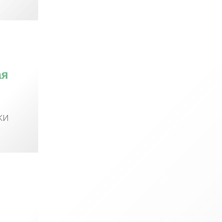
ая
КИ