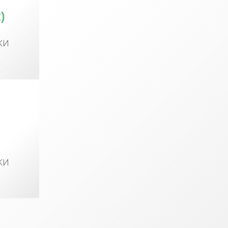
)
КИ
КИ