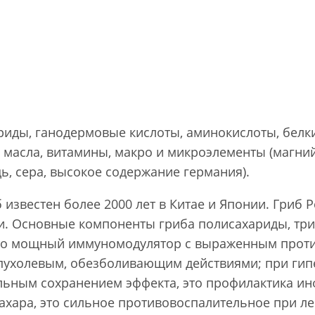
иды, ганодермовые кислоты, аминокислоты, белки
 масла, витамины, макро и микроэлементы (магний
дь, сера, высокое содержание германия).
 известен более 2000 лет в Китае и Японии. Гриб 
. Основные компоненты гриба полисахариды, три
 это мощный иммуномодулятор с выраженным прот
пухолевым, обезболивающим действиями; при гип
льным сохранением эффекта, это профилактика ин
сахара, это сильное противовоспалительное при л