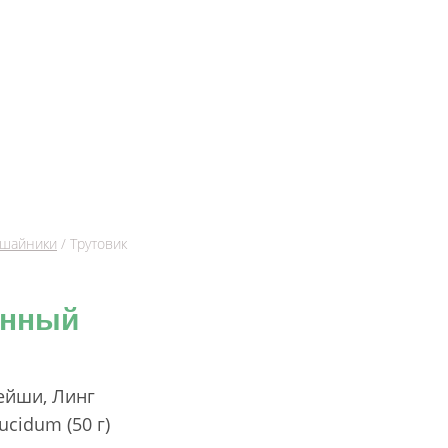
ишайники
/ Трутовик
анный
ейши, Линг
cidum (50 г)