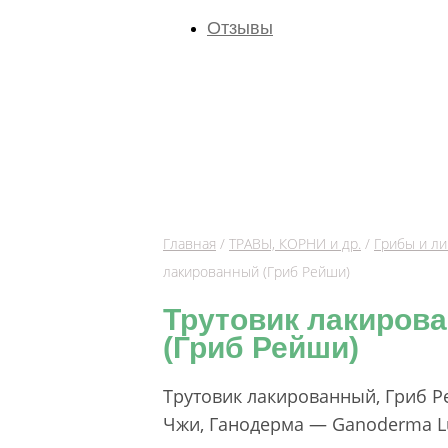
Отзывы
Главная
/
ТРАВЫ, КОРНИ и др.
/
Грибы и л
лакированный (Гриб Рейши)
Трутовик лакиров
(Гриб Рейши)
Трутовик лакированный, Гриб Р
Чжи, Ганодерма — Ganoderma Lu