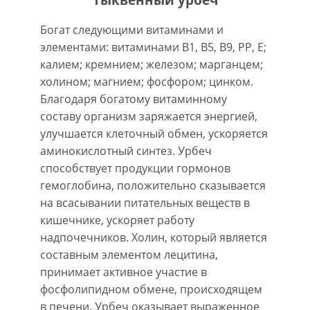
Богат следующими витаминами и
элементами: витаминами В1, В5, В9, РР, Е;
калием; кремнием; железом; марганцем;
холином; магнием; фосфором; цинком.
Благодаря богатому витаминному
составу организм заряжается энергией,
улучшается клеточный обмен, ускоряется
аминокислотный синтез. Урбеч
способствует продукции гормонов
гемоглобина, положительно сказывается
на всасывании питательных веществ в
кишечнике, ускоряет работу
надпочечников. Холин, который является
составным элементом лецитина,
принимает активное участие в
фосфолипидном обмене, происходящем
в печени. Урбеч оказывает выраженное