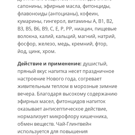
сапонины, эфирные масла, фитонциды,
флавоноиды (антоцианы), кофеин,
кумарины, гингерол, витамины А, В1, В2,
В3, В5, В6, В9, С, Е, Р, РР, ниацин, пищевые
волокна, калий, кальций, магний, натрий,
фосфор, железо, медь, кремний, фтор,
йод, цинк, хром.
Действие и применение:
душистый,
пряный вкус напитка несет праздничное
настроение Нового года, согревает
живительным теплом в морозные зимние
вечера. Благодаря высокому содержанию
эфирных масел, фитонцидов напиток
оказывает антисептическое действие,
нормализует микрофлору кишечника,
обмен веществ. Чай-Глинтвейн
используется для повышения