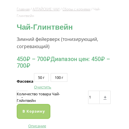
Главная
/
АЛТАЙСКИЕ ЧАИ
/
Сборы с корнями
/ Чай-
Глинтвейн
Чай-Глинтвейн
Зимний фейерверк (тонизирующий,
согревающий)
450
₽
–
700
₽
Диапазон цен: 450₽ –
700₽
50 г
100 г
Фасовка
Очистить
Количество товара Чай-
-
+
Глинтвейн
В Корзину
Описание