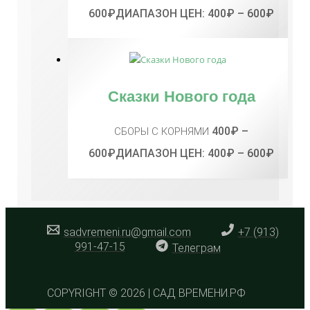
600
₽
ДИАПАЗОН ЦЕН: 400₽ – 600₽
Сказки Нового года
400
₽
–
СБОРЫ С КОРНЯМИ
600
₽
ДИАПАЗОН ЦЕН: 400₽ – 600₽
sadvremeni.ru@gmail.com
+7 (913)
991-47-15
Телеграм
COPYRIGHT © 2026 | САД ВРЕМЕНИ.РФ