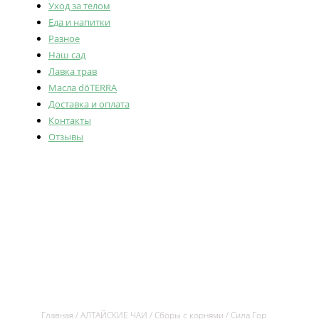
Уход за телом
Еда и напитки
Разное
Наш сад
Лавка трав
Масла dōTERRA
Доставка и оплата
Контакты
Отзывы
Главная
/
АЛТАЙСКИЕ ЧАИ
/
Сборы с корнями
/ Сила Гор