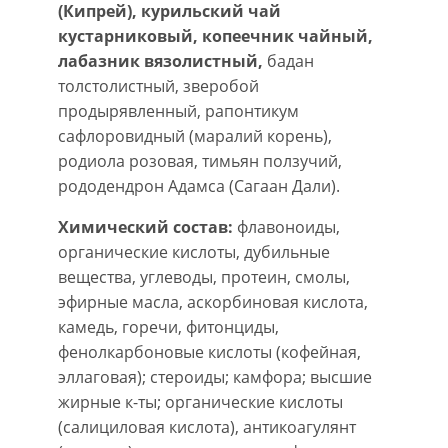
(Кипрей), курильский чай
кустарниковый, копеечник чайный,
лабазник вязолистный,
бадан
толстолистный, зверобой
продырявленный, рапонтикум
сафлоровидный (маралий корень),
родиола розовая, тимьян ползучий,
рододендрон Адамса (Сагаан Дали).
Химический состав:
флавоноиды,
органические кислоты, дубильные
вещества, углеводы, протеин, смолы,
эфирные масла, аскорбиновая кислота,
камедь, горечи, фитонциды,
фенолкарбоновые кислоты (кофейная,
эллаговая); стероиды; камфора; высшие
жирные к-ты; органические кислоты
(салициловая кислота), антикоагулянт