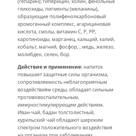
(гепарин); гиперицин, холин, фенольные
гликозиды, пигменты (меланины),
образующие полифенолкарбоновый
хромогенный комплекс, агарициновая
кислота, смолы, витамин С, Р, РР,
каротиноиды, марганец, кальций, калий,
кобальт, магний, фосфор, , медь, железо,
молибден, селен, бор.
Действие и применение:
напиток
повышает защитные силы организма,
сопротивляемость неблагоприятным
воздействиям среды, обладает сильным
противовоспалительным,
иммуностимулирующим действием.
Иван-чай, бадан толстолистный,
курильский чай обладают широким
спектром положительного воздействия
на организм при заболеваниях