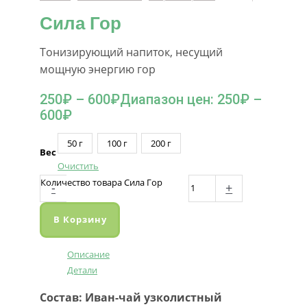
Сила Гор
Тонизирующий напиток, несущий
мощную энергию гор
250
₽
–
600
₽
Диапазон цен: 250₽ –
600₽
50 г
100 г
200 г
Вес
Очистить
Количество товара Сила Гор
-
+
В Корзину
Описание
Детали
Состав:
Иван-чай узколистный