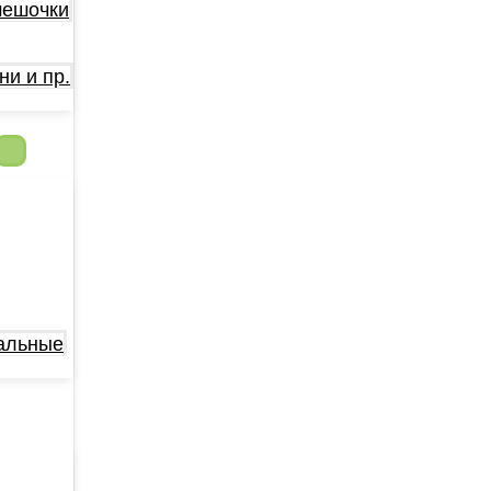
мешочки
ни и пр.
альные