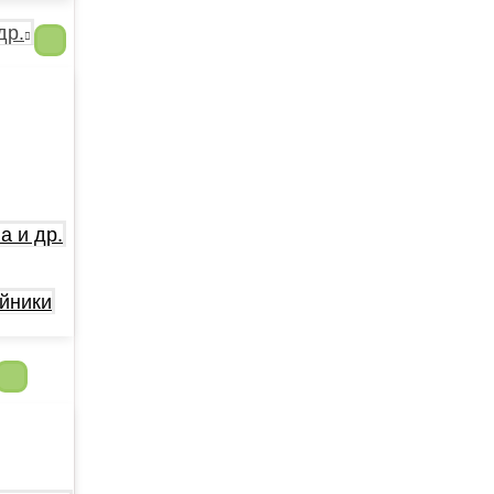
др.
а и др.
йники