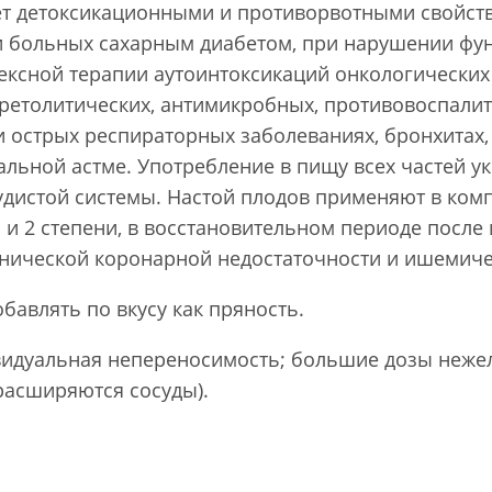
ет детоксикационными и противорвотными свойств
 больных сахарным диабетом, при нарушении фун
ексной терапии аутоинтоксикаций онкологических
ретолитических, антимикробных, противовоспалит
 острых респираторных заболеваниях, бронхитах
иальной астме. Употребление в пищу всех частей 
удистой системы. Настой плодов применяют в ком
 и 2 степени, в восстановительном периоде после 
онической коронарной недостаточности и ишемиче
бавлять по вкусу как пряность.
идуальная непереносимость; большие дозы неже
расширяются сосуды).