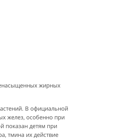
 ненасыщенных жирных
растений. В официальной
х желез, особенно при
ой показан детям при
а, тмина их действие