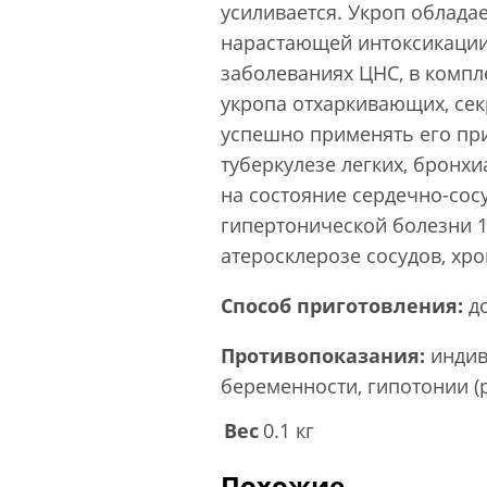
усиливается. Укроп облада
нарастающей интоксикации
заболеваниях ЦНС, в компл
укропа отхаркивающих, сек
успешно применять его при
туберкулезе легких, бронх
на состояние сердечно-сос
гипертонической болезни 1
атеросклерозе сосудов, хр
Способ приготовления:
до
Противопоказания:
индив
беременности, гипотонии (
Вес
0.1 кг
Похожие