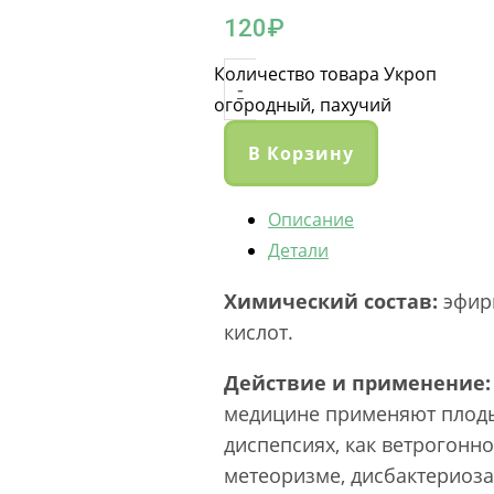
120
₽
Количество товара Укроп
-
огородный, пахучий
В Корзину
Описание
Детали
Химический состав:
эфирн
кислот.
Действие и применение:
медицине применяют плоды
диспепсиях, как ветрогонно
метеоризме, дисбактериозах