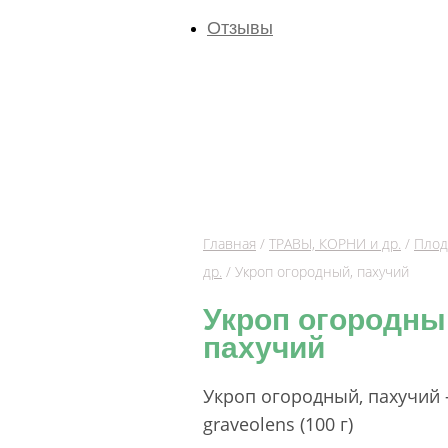
Отзывы
Главная
/
ТРАВЫ, КОРНИ и др.
/
Плод
др.
/ Укроп огородный, пахучий
Укроп огородны
пахучий
Укроп огородный, пахучий
graveolens (100 г)